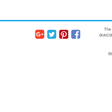
The 
(KAICII
m