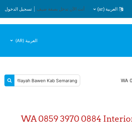
العربية ‎(ar)‎
أنت الآن تدخل بصفة ضيف
تسجيل الدخول
العربية ‎(AR)‎
WA 0
البحث في المقررات الدراسية
البحث
WA 0859 3970 0884 Interior Desain Kitchen 