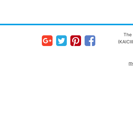
The 
(KAICII
m